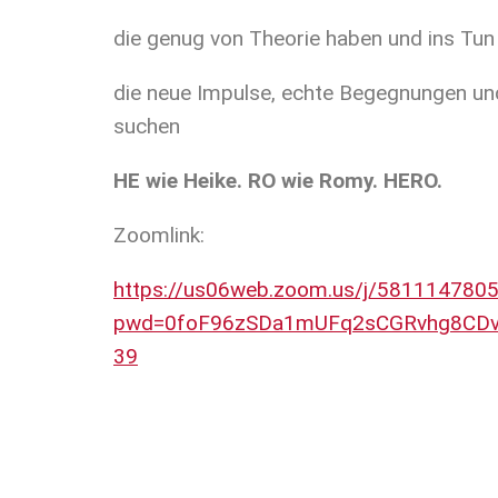
die genug von Theorie haben und ins Tu
die neue Impulse, echte Begegnungen und
suchen
HE wie Heike.
RO wie Romy. HERO.
Zoomlink:
https://us06web.zoom.us/j/581114780
pwd=0foF96zSDa1mUFq2sCGRvhg8CDv
39