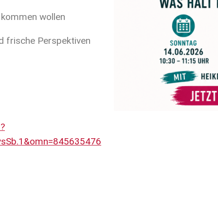
n kommen wollen
 frische Perspektiven
5?
sSb.1&omn=845635476